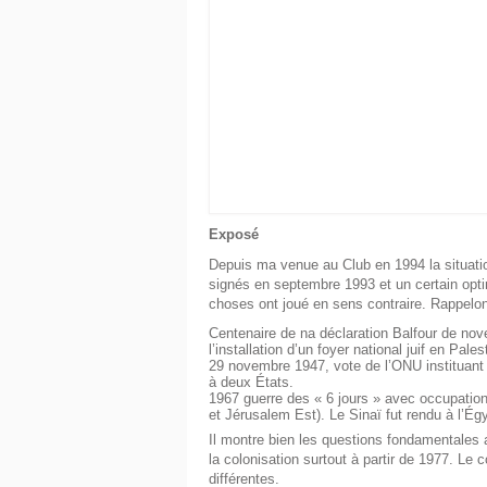
Exposé
Depuis ma venue au Club en 1994 la situatio
signés en septembre 1993 et un certain opti
choses ont joué en sens contraire. Rappelons 
Centenaire de na déclaration Balfour de nov
l’installation d’un foyer national juif en Pale
29 novembre 1947, vote de l’ONU instituant 
à deux États.
1967 guerre des « 6 jours » avec occupation 
et Jérusalem Est). Le Sinaï fut rendu à l’Ég
Il montre bien les questions fondamentales 
la colonisation surtout à partir de 1977. Le
différentes.