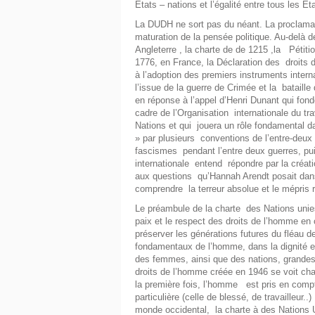
États – nations et l’égalité entre tous les É
La DUDH ne sort pas du néant. La proclamat
maturation de la pensée politique. Au-delà
Angleterre , la charte de de 1215 ,la Pétiti
1776, en France, la Déclaration des droits 
à l’adoption des premiers instruments inter
l’issue de la guerre de Crimée et la bataill
en réponse à l’appel d’Henri Dunant qui fonde
cadre de l’Organisation internationale du tr
Nations et qui jouera un rôle fondamental da
» par plusieurs conventions de l’entre-deux
fascismes pendant l’entre deux guerres, pu
internationale entend répondre par la créat
aux questions qu’Hannah Arendt posait da
comprendre la terreur absolue et le mépris 
Le préambule de la charte des Nations unie
paix et le respect des droits de l’homme e
préserver les générations futures du fléau d
fondamentaux de l’homme, dans la dignité et
des femmes, ainsi que des nations, grandes 
droits de l’homme créée en 1946 se voit ch
la première fois, l’homme est pris en compte 
particulière (celle de blessé, de travailleur..
monde occidental, la charte à des Nations 