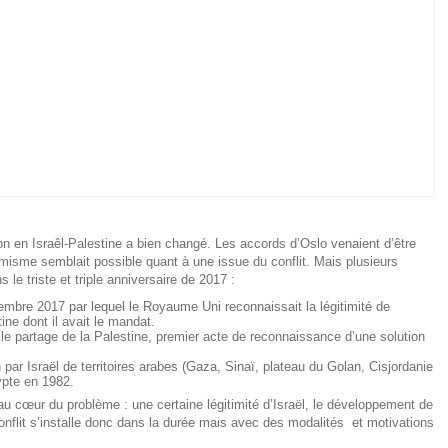
n en Israêl-Palestine a bien changé. Les accords d’Oslo venaient d’être
misme semblait possible quant à une issue du conflit. Mais plusieurs
le triste et triple anniversaire de 2017 :
embre 2017 par lequel le Royaume Uni reconnaissait la légitimité de
stine dont il avait le mandat.
le partage de la Palestine, premier acte de reconnaissance d’une solution
par Israël de territoires arabes (Gaza, Sinaï, plateau du Golan, Cisjordanie
ypte en 1982.
au cœur du problème : une certaine légitimité d’Israël, le développement de
 conflit s’installe donc dans la durée mais avec des modalités et motivations