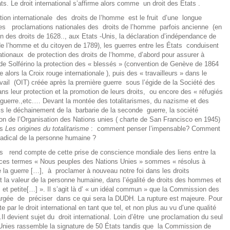
tats. Le droit international s’affirme alors comme un droit des États .
ion internationale des droits de l’homme est le fruit d’une longue
 des proclamations nationales des droits de l’homme parfois ancienne (en
on des droits de 1628.., aux Etats -Unis, la déclaration d’indépendance de
de l’homme et du citoyen de 1789), les guerres entre les États conduisent
nationaux de protection des droits de l‘homme, d’abord pour assurer à
e de Solférino la protection des « blessés » (convention de Genève de 1864
 alors la Croix rouge internationale ), puis des « travailleurs » dans le
avail (OIT) créée après la première guerre sous l’égide de la Société des
ns leur protection et la promotion de leurs droits, ou encore des « réfugiés
 guerre.,etc.… Devant la montée des totalitarismes, du nazisme et des
is le déchainement de la barbarie de la seconde guerre, la société
ion de l’Organisation des Nations unies ( charte de San Francisco en 1945)
ns
Les origines du totalitarisme
: comment penser l’impensable? Comment
radical de la personne humaine ?
s rend compte de cette prise de conscience mondiale des liens entre la
n ces termes « Nous peuples des Nations Unies » sommes « résolus à
e la guerre […], à proclamer à nouveau notre foi dans les droits
 la valeur de la personne humaine, dans l’égalité de droits des hommes et
et petite[…] ». Il s’agit là d’ « un idéal commun » que la Commission des
argée de préciser dans ce qui sera la DUDH. La rupture est majeure. Pour
par le droit international en tant que tel, et non plus au vu d’une qualité
) .Il devient sujet du droit international. Loin d’être une proclamation du seul
Unies rassemble la signature de 50 États tandis que la Commission de