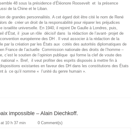
semble 48 sous la présidence d’Éléonore Roosevelt et la présence
ssi de la Chine et le Liban.
ion de grandes personnalités. A cet égard doit être cité le nom de René
ors de créer un droit de la responsabilité pour réparer les préjudices
e israélite universelle. En 1940, il rejoint De Gaulle à Londres, puis,
d’État, il joue un rôle décisif dans la rédaction de l’avant- projet de
 convention européenne des DH . Il veut associer à la rédaction de la
ile par la création par les États aux cotés des autorités diplomatiques de
 en France de l’actuelle Commission nationale des droits de l’homme –
 c’est le soutien de l’opinion publique qui forme la clef de voute des
 national ». Bref, il veut profiter des esprits disposés à mettre fin à
 dispositions existantes en faveur des DH dans les constitutions des États
ant à ce qu’il nomme « l’unité du genre humain ».
paix impossible – Alain Diechkoff.
 at 10 h 37 min
0 Comment(s)