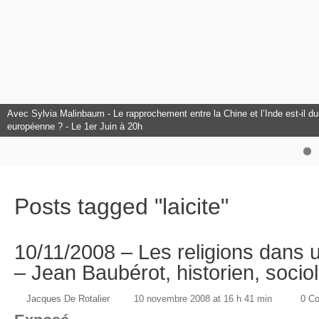
Avec Sylvia Malinbaum - Le rapprochement entre la Chine et l’Inde est-il dura
L'Europe à l'honneur au Club Citoyens.
européenne ? - Le 1er Juin à 20h
Avec François Bancilhon - L’intelligence Artificielle est-elle un danger pour
Posts tagged "laicite"
10/11/2008 – Les religions dans u
– Jean Baubérot, historien, socio
Jacques De Rotalier
10 novembre 2008 at 16 h 41 min
0 C