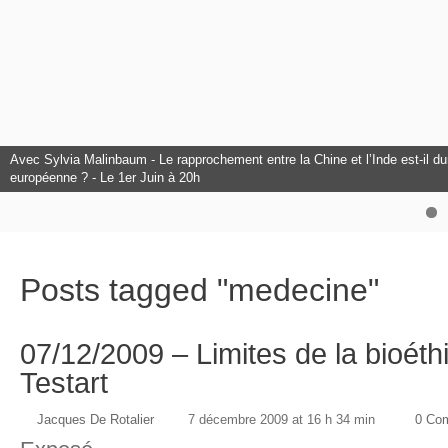
Avec Sylvia Malinbaum - Le rapprochement entre la Chine et l’Inde est-il dura
L'Europe à l'honneur au Club Citoyens.
européenne ? - Le 1er Juin à 20h
Avec François Bancilhon - L’intelligence Artificielle est-elle un danger pour
Posts tagged "medecine"
07/12/2009 – Limites de la bioét
Testart
Jacques De Rotalier
7 décembre 2009 at 16 h 34 min
0 Co