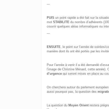
—
PUIS
un point rapide a été fait sur la situat
mot
STABILITE
du nombre d’adhérents (100)
couvrir quelques aléas informatiques ou inte
—
ENSUITE
, le point sur l’année de soirées/
manière dont ils ont été portés par les invi
Pour l’année à venir il a été demandé d’ess
l’image de Christine Ménard, cette année). C
d’urgence
qui seront mises en place au cou
On cherchera autour du parlement européen q
aussi pourquoi pas, la question des
migrati
La question du
Moyen Orient
restera prégna