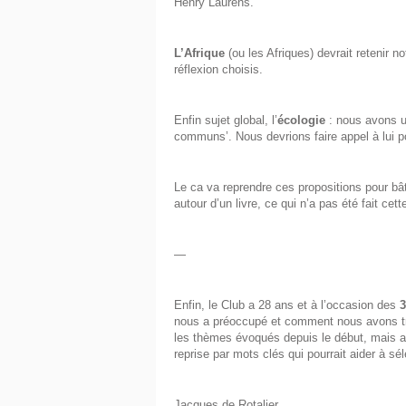
Henry Laurens.
L’Afrique
(ou les Afriques) devrait retenir 
réflexion choisis.
Enfin sujet global, l’
écologie
: nous avons un
communs’. Nous devrions faire appel à lui p
Le ca va reprendre ces propositions pour bât
autour d’un livre, ce qui n’a pas été fait cet
—
Enfin, le Club a 28 ans et à l’occasion des
3
nous a préoccupé et comment nous avons tra
les thèmes évoqués depuis le début, mais 
reprise par mots clés qui pourrait aider à sé
Jacques de Rotalier