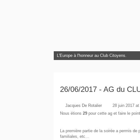
L'Europe à l'honneur au Club Citoyens.
26/06/2017 - AG du CLU
Jacques De Rotalier
28 juin 2017 at
Nous étions
29
pour cette ag et faire le poi
La première partie de la soirée a permis de p
familiales, etc…