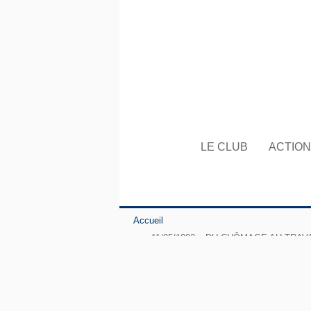
LE CLUB
ACTIO
Accueil
11/05/1993 – DU CHÔMAGE AU TRAVAIL,
l’union régionale CFDT Ile-de-France, G