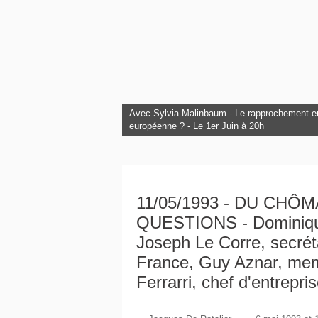
Avec Sylvia Malinbaum - Le rapprochement entre
L'Europe à l'honneur au Club Citoyens.
européenne ? - Le 1er Juin à 20h
Avec François Bancilhon - L’intelligence Artif
11/05/1993 - DU CHÔ
QUESTIONS - Dominique 
Joseph Le Corre, secréta
France, Guy Aznar, memb
Ferrarri, chef d'entrepris