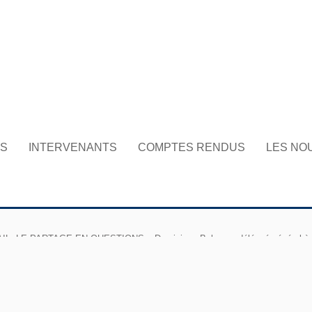
NS
INTERVENANTS
COMPTES RENDUS
LES NO
 LE PARTAGE EN QUESTIONS – Dominique Balmary, délégué général à l’Em
uy Aznar, membre de Génération écologie et Achille Ferrarri, chef d’entreprise