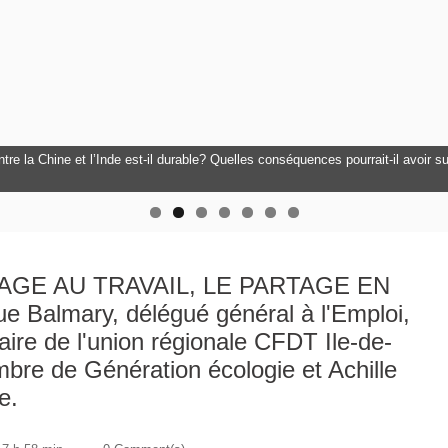
 la Chine et l’Inde est-il durable? Quelles conséquences pourrait-il avoir sur 
icielle est-elle un danger pour notre civilisation ? Comment y répondre ? - Le 
MAGE AU TRAVAIL, LE PARTAGE EN
Balmary, délégué général à l'Emploi,
ire de l'union régionale CFDT Ile-de-
re de Génération écologie et Achille
e.