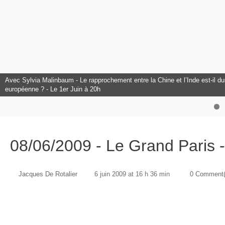
Avec Sylvia Malinbaum - Le rapprochement entre la Chine et l’Inde est-il dura
L'Europe à l'honneur au Club Citoyens.
européenne ? - Le 1er Juin à 20h
Avec François Bancilhon - L’intelligence Artificielle est-elle un danger pour
08/06/2009 - Le Grand Paris -
Jacques De Rotalier
6 juin 2009 at 16 h 36 min
0 Comment(