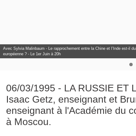
Avec Sylvia Malinbaum - Le rapprochement entre la Chine et l’Inde est-il dura
L'Europe à l'honneur au Club Citoyens.
européenne ? - Le 1er Juin à 20h
Avec François Bancilhon - L’intelligence Artificielle est-elle un danger pour
06/03/1995 - LA RUSSIE ET 
Isaac Getz, enseignant et Br
enseignant à l'Académie du 
à Moscou.