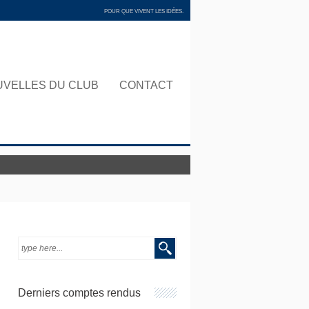
POUR QUE VIVENT LES IDÉES.
UVELLES DU CLUB
CONTACT
4 mai 2026 à 20h
Derniers comptes rendus