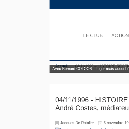
LE CLUB
ACTIO
Accueil
04/11/1996 – HISTOIRE RÉCEN
L'Europe à l'honneur au Club Citoyens.
Avec François Bancilhon - L’intelligence Artif
Avec Bernard COLOOS - Loger mais aussi héber
04/11/1996 - HISTOI
André Costes, médiateu
Jacques De Rotalier
6 novembre 199