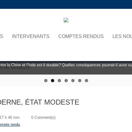
NS
INTERVENANTS
COMPTES RENDUS
LES NO
 la Chine et l’Inde est-il durable? Quelles conséquences pourrait-il avoir sur 
, ÉTAT MODESTE
icielle est-elle un danger pour notre civilisation ? Comment y répondre ? - Le 
ODERNE, ÉTAT MODESTE
 17 h 46 min
0 Comment(s)
ompte rendu