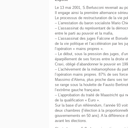
Le 13 mai 2001, S.Berlusconi revenait au p
Il engage ainsi la première alternance série
Le processus de restructuration de la vie po
– L’arrestation du baron socialiste Mario Chie
– L’assassinat du représentant de la démocra
entre le parti au pouvoir et la mafia,
– L’assassinat des juges Falcone et Borsel
de la vie politique et l’accélération par les 
l’opération « mains propres ».
– Le début, sous la pression des juges, d’u
éparpillement de ses forces entre la droite e
Craxi, obligé d’abandonner le pouvoir en 199
– L’achèvement de la métamorphose du parti
l’opération mains propres. 87% de ses force
Massimo d’Alema, plus proche dans ses tend
se range sous la houlette de Fausto Bertino
l’extrême gauche française.
– L’approbation du traité de Maastricht qui
de la qualification « Euro ».
Sur la base d’un référendum, l’année 93 voit l
deux chambres (l’élection à la proportionnell
gouvernements en 50 ans). A la différence d
avant les élections.