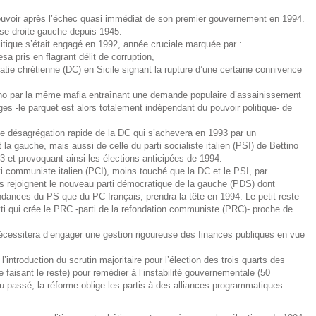
ouvoir après l’échec quasi immédiat de son premier gouvernement en 1994.
use droite-gauche depuis 1945.
litique s’était engagé en 1992, année cruciale marquée par :
sa pris en flagrant délit de corruption,
tie chrétienne (DC) en Sicile signant la rupture d’une certaine connivence
ino par la même mafia entraînant une demande populaire d’assainissement
juges -le parquet est alors totalement indépendant du pouvoir politique- de
ne désagrégation rapide de la DC qui s’achevera en 1993 par un
t la gauche, mais aussi de celle du parti socialiste italien (PSI) de Bettino
3 et provoquant ainsi les élections anticipées de 1994.
 communiste italien (PCI), moins touché que la DC et le PSI, par
s rejoignent le nouveau parti démocratique de la gauche (PDS) dont
ances du PS que du PC français, prendra la tête en 1994. Le petit reste
tti qui crée le PRC -parti de la refondation communiste (PRC)- proche de
 nécessitera d’engager une gestion rigoureuse des finances publiques en vue
’introduction du scrutin majoritaire pour l’élection des trois quarts des
e faisant le reste) pour remédier à l’instabilité gouvernementale (50
u passé, la réforme oblige les partis à des alliances programmatiques