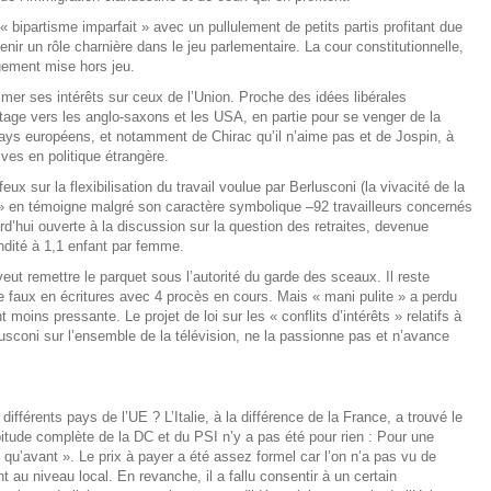
 « bipartisme imparfait » avec un pullulement de petits partis profitant due
 tenir un rôle charnière dans le jeu parlementaire. La cour constitutionnelle,
quement mise hors jeu.
rimer ses intérêts sur ceux de l’Union. Proche des idées libérales
age vers les anglo-saxons et les USA, en partie pour se venger de la
ays européens, et notamment de Chirac qu’il n’aime pas et de Jospin, à
tives en politique étrangère.
eux sur la flexibilisation du travail voulue par Berlusconi (la vivacité de la
18 » en témoigne malgré son caractère symbolique –92 travailleurs concernés
d’hui ouverte à la discussion sur la question des retraites, devenue
ndité à 1,1 enfant par femme.
 veut remettre le parquet sous l’autorité du garde des sceaux. Il reste
e faux en écritures avec 4 procès en cours. Mais « mani pulite » a perdu
oins pressante. Le projet de loi sur les « conflits d’intérêts » relatifs à
sconi sur l’ensemble de la télévision, ne la passionne pas et n’avance
différents pays de l’UE ? L’Italie, à la différence de la France, a trouvé le
pitude complète de la DC et du PSI n’y a pas été pour rien : Pour une
re qu’avant ». Le prix à payer a été assez formel car l’on n’a pas vu de
 au niveau local. En revanche, il a fallu consentir à un certain