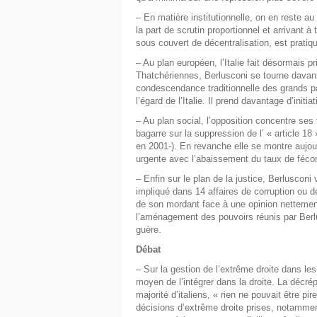
– En matière institutionnelle, on en reste au
la part de scrutin proportionnel et arrivant à
sous couvert de décentralisation, est prati
– Au plan européen, l’Italie fait désormais p
Thatchériennes, Berlusconi se tourne davant
condescendance traditionnelle des grands p
l’égard de l’Italie. Il prend davantage d’initia
– Au plan social, l’opposition concentre ses f
bagarre sur la suppression de l’ « article 
en 2001-). En revanche elle se montre aujour
urgente avec l’abaissement du taux de féco
– Enfin sur le plan de la justice, Berlusconi
impliqué dans 14 affaires de corruption ou d
de son mordant face à une opinion nettement m
l’aménagement des pouvoirs réunis par Berlu
guère.
Débat
– Sur la gestion de l’extrême droite dans les 
moyen de l’intégrer dans la droite. La décré
majorité d’italiens, « rien ne pouvait être pi
décisions d’extrême droite prises, notamment