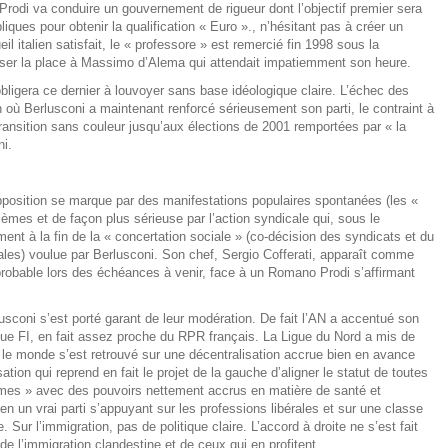
Prodi va conduire un gouvernement de rigueur dont l’objectif premier sera
ques pour obtenir la qualification « Euro »., n’hésitant pas à créer un
ueil italien satisfait, le « professore » est remercié fin 1998 sous la
aisser la place à Massimo d’Alema qui attendait impatiemment son heure.
obligera ce dernier à louvoyer sans base idéologique claire. L’échec des
n où Berlusconi a maintenant renforcé sérieusement son parti, le contraint à
ransition sans couleur jusqu’aux élections de 2001 remportées par « la
ni.
pposition se marque par des manifestations populaires spontanées (les «
lèmes et de façon plus sérieuse par l’action syndicale qui, sous le
nt à la fin de la « concertation sociale » (co-décision des syndicats et du
les) voulue par Berlusconi. Son chef, Sergio Cofferati, apparaît comme
robable lors des échéances à venir, face à un Romano Prodi s’affirmant
usconi s’est porté garant de leur modération. De fait l’AN a accentué son
ue FI, en fait assez proche du RPR français. La Ligue du Nord a mis de
t le monde s’est retrouvé sur une décentralisation accrue bien en avance
ation qui reprend en fait le projet de la gauche d’aligner le statut de toutes
omes » avec des pouvoirs nettement accrus en matière de santé et
en un vrai parti s’appuyant sur les professions libérales et sur une classe
 Sur l’immigration, pas de politique claire. L’accord à droite ne s’est fait
e l’immigration clandestine et de ceux qui en profitent.