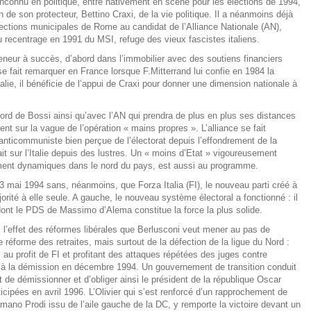
inconnu en politique, entre hâtivement en scène pour les élections de 1994,
 de son protecteur, Bettino Craxi, de la vie politique. Il a néanmoins déjà
ections municipales de Rome au candidat de l’Alliance Nationale (AN),
u recentrage en 1991 du MSI, refuge des vieux fascistes italiens.
neur à succès, d’abord dans l’immobilier avec des soutiens financiers
e fait remarquer en France lorsque F.Mitterrand lui confie en 1984 la
alie, il bénéficie de l’appui de Craxi pour donner une dimension nationale à
Nord de Bossi ainsi qu’avec l’AN qui prendra de plus en plus ses distances
nt sur la vague de l’opération « mains propres ». L’alliance se fait
anticommuniste bien perçue de l’électorat depuis l’effondrement de la
it sur l’Italie depuis des lustres. Un « moins d’Etat » vigoureusement
ement dynamiques dans le nord du pays, est aussi au programme.
13 mai 1994 sans, néanmoins, que Forza Italia (FI), le nouveau parti créé à
orité à elle seule. A gauche, le nouveau système électoral a fonctionné : il
dont le PDS de Massimo d’Alema constitue la force la plus solide.
s l’effet des réformes libérales que Berlusconi veut mener au pas de
 réforme des retraites, mais surtout de la défection de la ligue du Nord :
es au profit de FI et profitant des attaques répétées des juges contre
le à la démission en décembre 1994. Un gouvernement de transition conduit
nt de démissionner et d’obliger ainsi le président de la république Oscar
icipées en avril 1996. L’Olivier qui s’est renforcé d’un rapprochement de
ano Prodi issu de l’aile gauche de la DC, y remporte la victoire devant un