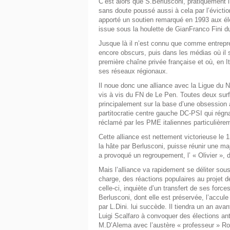
C’est alors que S.Berlusconi, pratiquement 
sans doute poussé aussi à cela par l’éviction
apporté un soutien remarqué en 1993 aux él
issue sous la houlette de GianFranco Fini d
Jusque là il n’est connu que comme entrepre
encore obscurs, puis dans les médias où il s
première chaîne privée française et où, en It
ses réseaux régionaux.
Il noue donc une alliance avec la Ligue du 
vis à vis du FN de Le Pen. Toutes deux surfe
principalement sur la base d’une obsession 
partitocratie centre gauche DC-PSI qui régna
réclamé par les PME italiennes particulièr
Cette alliance est nettement victorieuse le 
la hâte par Berlusconi, puisse réunir une maj
a provoqué un regroupement, l’ « Olivier », 
Mais l’alliance va rapidement se déliter sou
charge, des réactions populaires au projet de
celle-ci, inquiète d’un transfert de ses forc
Berlusconi, dont elle est préservée, l’accu
par L.Dini. lui succède. Il tiendra un an ava
Luigi Scalfaro à convoquer des élections ant
M.D’Alema avec l’austère « professeur » Rom