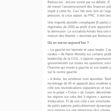
Berlusconi , encore sonné par sa défaite. R.
de mener l’assainissement des finances publi
impôt à cette fin. Ceci fait avec brio et l’org
pression, la crise aidant, du PRC. Il doit l
Une majorité plurielle compliquée (8 partis) 
régionales de 2000 au profit d’une oppositio
la démission. Le socialiste Amato fera une t
maison des libertés » dominée par Berlusco
Où en est-on aujourd’hui ?
– La gauche est laminée et sans leader. L’o
rondes » de Nanni Moretti) sur certains prob
leadership de la CGIL, s’oppose vigoureuseme
gouvernement sur toutes les questions socia
l’homme qui monte à gauche et son leader p
sur le centre gauche.
– A droite, les extrêmes sont absorbés. Berl
recentrage de 95 et apparaît plus modérée q
côté ses revendications séparatrices et tou
sur le projet « Corse » de Jospin, décentralis
les régions sur celui des 5 régions « auton
d’éducation. FI de son côté s’est structurée 
de petits patrons particulièrement dynamique.
qu’a minima sur une répression plus sévère d