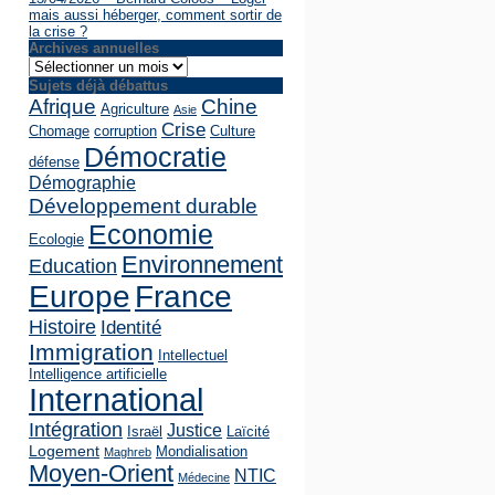
mais aussi héberger, comment sortir de
la crise ?
Archives annuelles
Archives
annuelles
Sujets déjà débattus
Afrique
Chine
Agriculture
Asie
Crise
Chomage
corruption
Culture
Démocratie
défense
Démographie
Développement durable
Economie
Ecologie
Environnement
Education
Europe
France
Histoire
Identité
Immigration
Intellectuel
Intelligence artificielle
International
Intégration
Justice
Israël
Laïcité
Logement
Mondialisation
Maghreb
Moyen-Orient
NTIC
Médecine