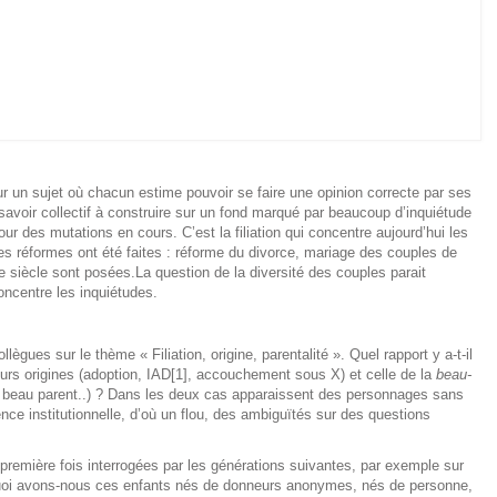
ur un sujet où chacun estime pouvoir se faire une opinion correcte par ses
savoir collectif à construire sur un fond marqué par beaucoup d’inquiétude
r des mutations en cours. C’est la filiation qui concentre aujourd’hui les
es réformes ont été faites : réforme du divorce, mariage des couples de
iècle sont posées.La question de la diversité des couples parait
oncentre les inquiétudes.
llègues sur le thème « Filiation, origine, parentalité ». Quel rapport y a-t-il
eurs origines (adoption, IAD[1], accouchement sous X) et celle de la
beau-
du beau parent..) ? Dans les deux cas apparaissent des personnages sans
tence institutionnelle, d’où un flou, des ambiguïtés sur des questions
remière fois interrogées par les générations suivantes, par exemple sur
quoi avons-nous ces enfants nés de donneurs anonymes, nés de personne,