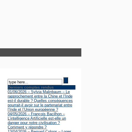
Derniers comptes rendus
01/06/2026 – Sylvia Malinbaum – Le
rapprochement entre la Chine et l’Inde
est-il durable ? Quelles conséquences
pourrait-il avoir sur le partenariat entre
l’Inde et l’Union européenne ?
04/05/2026 – François Bacilhon –
L’intelligence Artificielle est-elle un
danger pour notre civilisation ?
Comment y répondre ?
13/04/2026 – Bernard Coloos – Loger