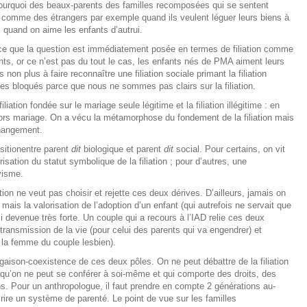
ourquoi des beaux-parents des familles recomposées qui se sentent
és comme des étrangers par exemple quand ils veulent léguer leurs biens à
quand on aime les enfants d’autrui.
 à ce que la question est immédiatement posée en termes de filiation comme
ents, or ce n’est pas du tout le cas, les enfants nés de PMA aiment leurs
on plus à faire reconnaître une filiation sociale primant la filiation
s bloqués parce que nous ne sommes pas clairs sur la filiation.
iation fondée sur le mariage seule légitime et la filiation illégitime : en
rs mariage. On a vécu la métamorphose du fondement de la filiation mais
hangement.
ositionentre parent
dit
biologique et parent
dit
social. Pour certains, on vit
orisation du statut symbolique de la filiation ; pour d’autres, une
ivisme.
ion ne veut pas choisir et rejette ces deux dérives. D’ailleurs, jamais on
 mais la valorisation de l’adoption d’un enfant (qui autrefois ne servait que
i devenue très forte. Un couple qui a recours à l’IAD relie ces deux
ransmission de la vie (pour celui des parents qui va engendrer) et
u la femme du couple lesbien).
aison-coexistence de ces deux pôles. On ne peut débattre de la filiation
qu’on ne peut se conférer à soi-même et qui comporte des droits, des
ions. Pour un anthropologue, il faut prendre en compte 2 générations au-
ire un système de parenté. Le point de vue sur les familles