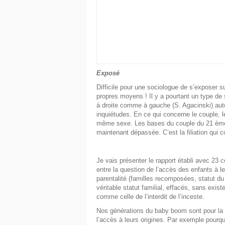
Exposé
Difficile pour une sociologue de s’exposer s
propres moyens ! Il y a pourtant un type de 
à droite comme à gauche (S. Agacinski) autou
inquiétudes. En ce qui concerne le couple, l
même sexe. Les bases du couple du 21 ème s
maintenant dépassée. C’est la filiation qui c
Je vais présenter le rapport établi avec 23 co
entre la question de l’accès des enfants à l
parentalité (familles recomposées, statut 
véritable statut familial, effacés, sans exis
comme celle de l’interdit de l’inceste.
Nos générations du baby boom sont pour la p
l’accès à leurs origines. Par exemple pour