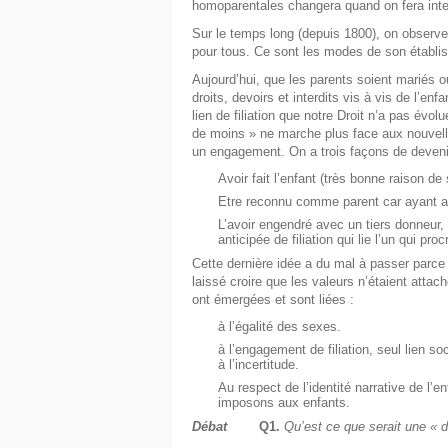
homoparentales changera quand on fera interve
Sur le temps long (depuis 1800), on observe u
pour tous. Ce sont les modes de son établis
Aujourd’hui, que les parents soient mariés
droits, devoirs et interdits vis à vis de l’e
lien de filiation que notre Droit n’a pas év
de moins » ne marche plus face aux nouvell
un engagement. On a trois façons de deveni
Avoir fait l’enfant (très bonne raison de
Etre reconnu comme parent car ayant ad
L’avoir engendré avec un tiers donneur, 
anticipée de filiation qui lie l’un qui pro
Cette dernière idée a du mal à passer parce 
laissé croire que les valeurs n’étaient attach
ont émergées et sont liées :
à l’égalité des sexes.
à l’engagement de filiation, seul lien s
à l’incertitude.
Au respect de l’identité narrative de l’e
imposons aux enfants.
Débat
Q1.
Qu’est ce que serait une « d