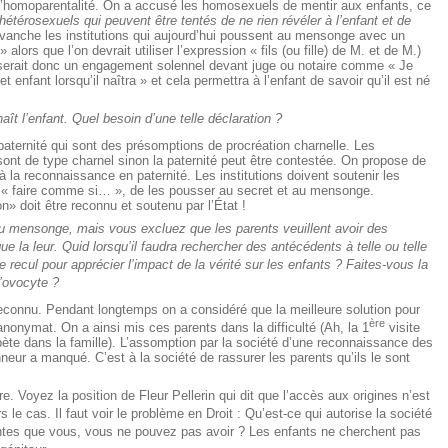
l’homoparentalité. On a accusé les homosexuels de mentir aux enfants, ce
hétérosexuels qui peuvent être tentés de ne rien révéler à l’enfant et de
evanche les institutions qui aujourd’hui poussent au mensonge avec un
 alors que l’on devrait utiliser l’expression « fils (ou fille) de M. et de M.)
serait donc un engagement solennel devant juge ou notaire comme « Je
 enfant lorsqu’il naîtra » et cela permettra à l’enfant de savoir qu’il est né
aît l’enfant. Quel besoin d’une telle déclaration ?
ternité qui sont des présomptions de procréation charnelle. Les
ont de type charnel sinon la paternité peut être contestée. On propose de
à la reconnaissance en paternité. Les institutions doivent soutenir les
e « faire comme si… », de les pousser au secret et au mensonge.
n» doit être reconnu et soutenu par l’État !
 du mensonge, mais vous excluez que les parents veuillent avoir des
la leur. Quid lorsqu’il faudra rechercher des antécédents à telle ou telle
ecul pour apprécier l’impact de la vérité sur les enfants ? Faites-vous la
’ovocyte ?
 reconnu. Pendant longtemps on a considéré que la meilleure solution pour
ère
l’anonymat. On a ainsi mis ces parents dans la difficulté (Ah, la 1
visite
bète dans la famille). L’assomption par la société d’une reconnaissance des
eur a manqué. C’est à la société de rassurer les parents qu’ils le sont
re. Voyez la position de Fleur Pellerin qui dit que l’accès aux origines n’est
le cas. Il faut voir le problème en Droit : Qu’est-ce qui autorise la société
antes que vous, vous ne pouvez pas avoir ? Les enfants ne cherchent pas