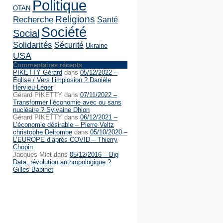
Politique
OTAN
Religions
Recherche
Santé
Société
Social
Solidarités
Sécurité
Ukraine
USA
Commentaires récents
PIKETTY Gérard
dans
05/12/2022 –
Église / Vers l’implosion ? Danièle
Hervieu-Léger
Gérard PIKETTY
dans
07/11/2022 –
Transformer l’économie avec ou sans
nucléaire ? Sylvaine Dhion
Gérard PIKETTY
dans
06/12/2021 –
L’économie désirable – Pierre Veltz
christophe Deltombe
dans
05/10/2020 –
L’EUROPE d’après COVID – Thierry
Chopin
Jacques Miet
dans
05/12/2016 – Big
Data, révolution anthropologique ?
Gilles Babinet