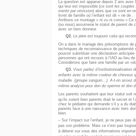
La question est apparue depuis 2 ans avec 
qui leur est impossible (
ce sont les couples 
mentir par omission
) alors que ce sont en r
livret de famille où l’enfant est dit « né de… »
Arrêtons ce montage « ni vu ni connu » Ce 
(ou nous) assumerai le statut de parent de cet
avec un tiers donneur.
Q2.
Le père est toujours celui qui reconn
On a dans le mariage des présomptions de pa
techniques de reconnaissance de paternité s
pouvoir substituer une déclaration anticipée 
personnes qui ont recours à l’IAD au lieu d
Considérons que faire une famille par un «do
Q3.
Vous parlez d’institutionnalisation
enfants avec la même couleur de cheveux que 
maladie (groupe sanguin…). A-t-on assez de r
même analyse pour don du sperme et don d
Les parents souhaitent que leur statut soit
qu’ils soient bien parents était le secret et 
chez le pédiatre qui demande s’il y a du dia
parents face à une naissance avec tiers donn
bien.
– Sur l’impact sur l’enfant, je ne peux pas di
pas son problème. Mais ce n’est pas toujours 
à détenir sur vous des informations import