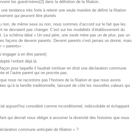
nir les grand-mères[2] dans la définition de la filiation.
ne tendance très forte à retenir une seule manière de définir la filiation
sement qui peuvent être pluriels
 ou non, de même sexe ou non, nous sommes d’accord sur le fait que les
nfant ne devraient pas changer. C’est sur les modalités d’établissement du
olué. Le schéma idéal « Un seul père, une seule mère pas un de plus, pas un
es façons de devenir parents. Devenir parents n’est jamais un donné, mais
r « parents» :
 s’engager à en être parent)
opté l’enfant déjà là
façon pour laquelle il faudrait instituer en droit une déclaration commune
crée et l’autre parent qui ne procrée pas.
que nous ne racontons pas l’histoire de la filiation et que nous avons
ées qu’à la famille traditionnelle, laissant de côté les nouvelles valeurs qui
ocial aujourd’hui considéré comme inconditionnel, indissoluble et échappant
nfant qui devrait nous obliger à assumer la diversité des histoires que nous
éclaration commune anticipée de filiation » ?