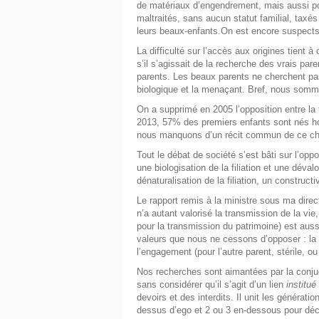
de matériaux d’engendrement, mais aussi p
maltraités, sans aucun statut familial, tax
leurs beaux-enfants.On est encore suspects 
La difficulté sur l’accès aux origines tient
s’il s’agissait de la recherche des vrais par
parents. Les beaux parents ne cherchent pas n
biologique et la menaçant. Bref, nous somme
On a supprimé en 2005 l’opposition entre la fil
2013, 57% des premiers enfants sont nés ho
nous manquons d’un récit commun de ce c
Tout le débat de société s’est bâti sur l’opp
une biologisation de la filiation et une déval
dénaturalisation de la filiation, un construct
Le rapport remis à la ministre sous ma direct
n’a autant valorisé la transmission de la vie,
pour la transmission du patrimoine) est auss
valeurs que nous ne cessons d’opposer : la t
l’engagement (pour l’autre parent, stérile, o
Nos recherches sont aimantées par la conjug
sans considérer qu’il s’agit d’un lien
institué
devoirs et des interdits. Il unit les générat
dessus d’ego et 2 ou 3 en-dessous pour décr