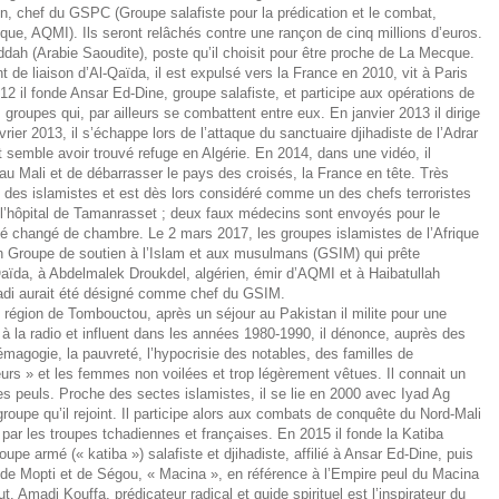
en, chef du GSPC (Groupe salafiste pour la prédication et le combat,
e, AQMI). Ils seront relâchés contre une rançon de cinq millions d’euros.
dah (Arabie Saoudite), poste qu’il choisit pour être proche de La Mecque.
de liaison d’Al-Qaïda, il est expulsé vers la France en 2010, vit à Paris
2 il fonde Ansar Ed-Dine, groupe salafiste, et participe aux opérations de
oupes qui, par ailleurs se combattent entre eux. En janvier 2013 il dirige
vrier 2013, il s’échappe lors de l’attaque du sanctuaire djihadiste de l’Adrar
et semble avoir trouvé refuge en Algérie. En 2014, dans une vidéo, il
 au Mali et de débarrasser le pays des croisés, la France en tête. Très
ès des islamistes et est dès lors considéré comme un des chefs terroristes
à l’hôpital de Tamanrasset ; deux faux médecins sont envoyés pour le
été changé de chambre. Le 2 mars 2017, les groupes islamistes de l’Afrique
un Groupe de soutien à l’Islam et aux musulmans (GSIM) qui prête
aïda, à Abdelmalek Droukdel, algérien, émir d’AQMI et à Haibatullah
adi aurait été désigné comme chef du GSIM.
 région de Tombouctou, après un séjour au Pakistan il milite pour une
à la radio et influent dans les années 1980-1990, il dénonce, auprès des
magogie, la pauvreté, l’hypocrisie des notables, des familles de
urs » et les femmes non voilées et trop légèrement vêtues. Il connait un
es peuls. Proche des sectes islamistes, il se lie en 2000 avec Iyad Ag
oupe qu’il rejoint. Il participe alors aux combats de conquête du Nord-Mali
par les troupes tchadiennes et françaises. En 2015 il fonde la Katiba
upe armé (« katiba ») salafiste et djihadiste, affilié à Ansar Ed-Dine, puis
de Mopti et de Ségou, « Macina », en référence à l’Empire peul du Macina
 Amadi Kouffa, prédicateur radical et guide spirituel est l’inspirateur du