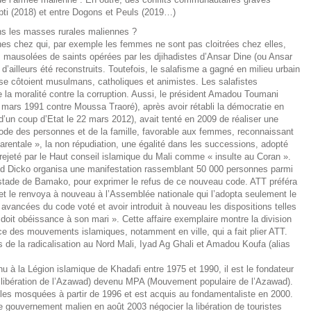
ti (2018) et entre Dogons et Peuls (2019…)
ans les masses rurales maliennes ?
nes chez qui, par exemple les femmes ne sont pas cloitrées chez elles,
es mausolées de saints opérées par les djihadistes d’Ansar Dine (ou Ansar
d’ailleurs été reconstruits. Toutefois, le salafisme a gagné en milieu urbain
se côtoient musulmans, catholiques et animistes. Les salafistes
e la moralité contre la corruption. Aussi, le président Amadou Toumani
 mars 1991 contre Moussa Traoré), après avoir rétabli la démocratie en
d’un coup d’Etat le 22 mars 2012), avait tenté en 2009 de réaliser une
e code des personnes et de la famille, favorable aux femmes, reconnaissant
parentale », la non répudiation, une égalité dans les successions, adopté
 rejeté par le Haut conseil islamique du Mali comme « insulte au Coran ».
ud Dicko organisa une manifestation rassemblant 50 000 personnes parmi
stade de Bamako, pour exprimer le refus de ce nouveau code. ATT préféra
et le renvoya à nouveau à l’Assemblée nationale qui l’adopta seulement le
avancées du code voté et avoir introduit à nouveau les dispositions telles
doit obéissance à son mari ». Cette affaire exemplaire montre la division
nce des mouvements islamiques, notamment en ville, qui a fait plier ATT.
 de la radicalisation au Nord Mali, Iyad Ag Ghali et Amadou Koufa (alias
u à la Légion islamique de Khadafi entre 1975 et 1990, il est le fondateur
ibération de l’Azawad) devenu MPA (Mouvement populaire de l’Azawad).
r les mosquées à partir de 1996 et est acquis au fondamentaliste en 2000.
e gouvernement malien en août 2003 négocier la libération de touristes