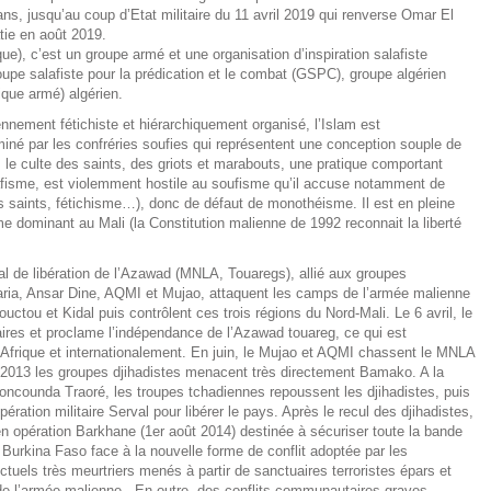
ans, jusqu’au coup d’Etat militaire du 11 avril 2019 qui renverse Omar El
atie en août 2019.
), c’est un groupe armé et une organisation d’inspiration salafiste
roupe salafiste pour la prédication et le combat (GSPC), groupe algérien
que armé) algérien.
ennement fétichiste et hiérarchiquement organisé, l’Islam est
miné par les confréries soufies qui représentent une conception souple de
le culte des saints, des griots et marabouts, une pratique comportant
fisme, est violemment hostile au soufisme qu’il accuse notamment de
es saints, fétichisme…), donc de défaut de monothéisme. Il est en pleine
me dominant au Mali (la Constitution malienne de 1992 reconnait la liberté
al de libération de l’Azawad (MNLA, Touaregs), allié aux groupes
haria, Ansar Dine, AQMI et Mujao, attaquent les camps de l’armée malienne
ctou et Kidal puis contrôlent ces trois régions du Nord-Mali. Le 6 avril, le
ires et proclame l’indépendance de l’Azawad touareg, ce qui est
frique et internationalement. En juin, le Mujao et AQMI chassent le MNLA
r 2013 les groupes djihadistes menacent très directement Bamako. A la
oncounda Traoré, les troupes tchadiennes repoussent les djihadistes, puis
ration militaire Serval pour libérer le pays. Après le recul des djihadistes,
l en opération Barkhane (1er août 2014) destinée à sécuriser toute la bande
Burkina Faso face à la nouvelle forme de conflit adoptée par les
ctuels très meurtriers menés à partir de sanctuaires terroristes épars et
 de l’armée malienne . En outre, des conflits communautaires graves