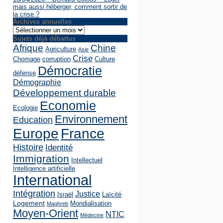
mais aussi héberger, comment sortir de
la crise ?
Archives annuelles
Archives
annuelles
Sujets déjà débattus
Afrique
Chine
Agriculture
Asie
Crise
Chomage
corruption
Culture
Démocratie
défense
Démographie
Développement durable
Economie
Ecologie
Environnement
Education
Europe
France
Histoire
Identité
Immigration
Intellectuel
Intelligence artificielle
International
Intégration
Justice
Israël
Laïcité
Logement
Mondialisation
Maghreb
Moyen-Orient
NTIC
Médecine