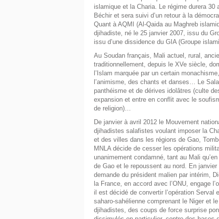
islamique et la Charia. Le régime durera 30 
Béchir et sera suivi d’un retour à la démocr
Quant à AQMI (Al-Qaida au Maghreb islamique
djihadiste, né le 25 janvier 2007, issu du G
issu d’une dissidence du GIA (Groupe islami
Au Soudan français, Mali actuel, rural, anci
traditionnellement, depuis le XVe siècle, do
l’Islam marquée par un certain monachisme, 
l’animisme, des chants et danses… Le Sala
panthéisme et de dérives idolâtres (culte d
expansion et entre en conflit avec le soufis
de religion)…
De janvier à avril 2012 le Mouvement nation
djihadistes salafistes voulant imposer la C
et des villes dans les régions de Gao, Tombou
MNLA décide de cesser les opérations milita
unanimement condamné, tant au Mali qu’en A
de Gao et le repoussent au nord. En janvie
demande du président malien par intérim, Di
la France, en accord avec l’ONU, engage l’opé
il est décidé de convertir l’opération Serva
saharo-sahélienne comprenant le Niger et le 
djihadistes, des coups de force surprise pon
dissimulés en particulier, contre des bases