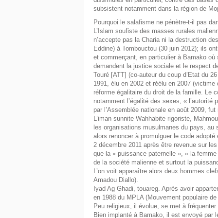
subsistent notamment dans la région de Mop
Pourquoi le salafisme ne pénètre-t-il pas d
L’Islam soufiste des masses rurales malien
n’accepte pas la Charia ni la destruction d
Eddine) à Tombouctou (30 juin 2012); ils ont 
et commerçant, en particulier à Bamako où 
demandent la justice sociale et le respect d
Touré [ATT] (co-auteur du coup d’Etat du 26
1991, élu en 2002 et réélu en 2007 (victime 
réforme égalitaire du droit de la famille. L
notamment l’égalité des sexes, « l’autorité 
par l’Assemblée nationale en août 2009, fut
L’iman sunnite Wahhabite rigoriste, Mahmo
les organisations musulmanes du pays, au 
alors renoncer à promulguer le code adopté 
2 décembre 2011 après être revenue sur les 
que la « puissance paternelle », « la femme 
de la société malienne et surtout la puissa
L’on voit apparaître alors deux hommes clefs
Amadou Diallo).
Iyad Ag Ghadi, touareg. Après avoir apparten
en 1988 du MPLA (Mouvement populaire de l
Peu religieux, il évolue, se met à fréquente
Bien implanté à Bamako, il est envoyé par l