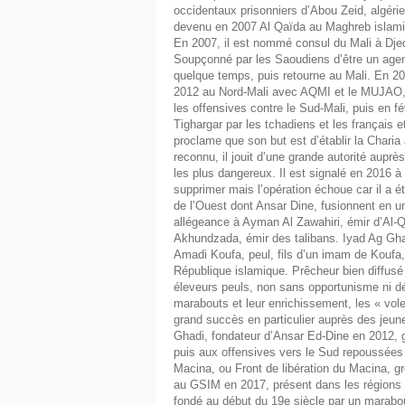
occidentaux prisonniers d’Abou Zeid, algéri
devenu en 2007 Al Qaïda au Maghreb islamiqu
En 2007, il est nommé consul du Mali à Djed
Soupçonné par les Saoudiens d’être un agent 
quelque temps, puis retourne au Mali. En 201
2012 au Nord-Mali avec AQMI et le MUJAO, gr
les offensives contre le Sud-Mali, puis en fé
Tighargar par les tchadiens et les français 
proclame que son but est d’établir la Charia
reconnu, il jouit d’une grande autorité aupr
les plus dangereux. Il est signalé en 2016 
supprimer mais l’opération échoue car il a 
de l’Ouest dont Ansar Dine, fusionnent en 
allégeance à Ayman Al Zawahiri, émir d’Al-Q
Akhundzada, émir des talibans. Iyad Ag Gh
Amadi Koufa, peul, fils d’un imam de Koufa,
République islamique. Prêcheur bien diffusé 
éleveurs peuls, non sans opportunisme ni dé
marabouts et leur enrichissement, les « vole
grand succès en particulier auprès des jeun
Ghadi, fondateur d’Ansar Ed-Dine en 2012, gr
puis aux offensives vers le Sud repoussées 
Macina, ou Front de libération du Macina, gro
au GSIM en 2017, présent dans les régions 
fondé au début du 19e siècle par un marabout.