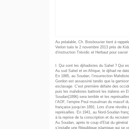
Au préalable, Ch. Boisbouvier tient à rappe
Verlon tués le 2 novembre 2013 près de Kida
d’instruction Trévidic et Herbaut pour savoir 
I. Qui sont les djihadistes du Sahel ? Qui e
Au sud Sahel et en Afrique, le djihad ne date
En 1885, au Soudan, l’insurrection Mahdiste 
Gordon est assassiné tandis que la garnison
esclavage. C’est première défaite des occid
puis les mahdistes battront les italiens en
Soudan(1896) sera terrible et les représail
l’AOF, l’empire Peul musulman du massif du 
française jusqu’en 1891. Lors d’une révolte 
représailles. En 1941, au Nord-Soudan franç
à la reprise de la conscription et du recrut
Au Soudan, après le coup d’Etat du général 
s’installe une République islamique qui se ve