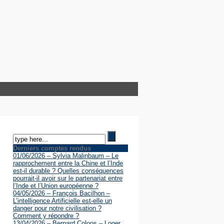
Derniers comptes rendus
01/06/2026 – Sylvia Malinbaum – Le
rapprochement entre la Chine et l’Inde
est-il durable ? Quelles conséquences
pourrait-il avoir sur le partenariat entre
l’Inde et l’Union européenne ?
04/05/2026 – François Bacilhon –
L’intelligence Artificielle est-elle un
danger pour notre civilisation ?
Comment y répondre ?
13/04/2026 – Bernard Coloos – Loger