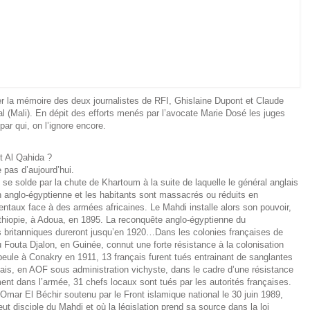
ler la mémoire des deux journalistes de RFI, Ghislaine Dupont et Claude
l (Mali). En dépit des efforts menés par l’avocate Marie Dosé les juges
par qui, on l’ignore encore.
st Al Qahida ?
 pas d’aujourd’hui.
se solde par la chute de Khartoum à la suite de laquelle le général anglais
 anglo-égyptienne et les habitants sont massacrés ou réduits en
entaux face à des armées africaines. Le Mahdi installe alors son pouvoir,
 Ethiopie, à Adoua, en 1895. La reconquête anglo-égyptienne du
les britanniques dureront jusqu’en 1920…Dans les colonies françaises de
Fouta Djalon, en Guinée, connut une forte résistance à la colonisation
peule à Conakry en 1911, 13 français furent tués entrainant de sanglantes
ais, en AOF sous administration vichyste, dans le cadre d’une résistance
ement dans l’armée, 31 chefs locaux sont tués par les autorités françaises.
Omar El Béchir soutenu par le Front islamique national le 30 juin 1989,
ut disciple du Mahdi et où la législation prend sa source dans la loi