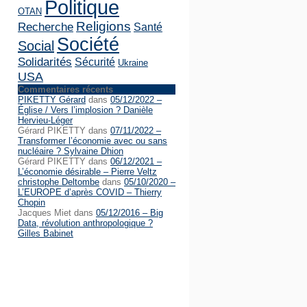
Politique
OTAN
Religions
Recherche
Santé
Société
Social
Solidarités
Sécurité
Ukraine
USA
Commentaires récents
PIKETTY Gérard
dans
05/12/2022 –
Église / Vers l’implosion ? Danièle
Hervieu-Léger
Gérard PIKETTY
dans
07/11/2022 –
Transformer l’économie avec ou sans
nucléaire ? Sylvaine Dhion
Gérard PIKETTY
dans
06/12/2021 –
L’économie désirable – Pierre Veltz
christophe Deltombe
dans
05/10/2020 –
L’EUROPE d’après COVID – Thierry
Chopin
Jacques Miet
dans
05/12/2016 – Big
Data, révolution anthropologique ?
Gilles Babinet