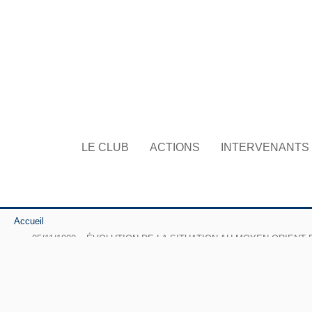
LE CLUB
ACTIONS
INTERVENANTS
Accueil
05/11/1990 – ÉVOLUTION DE LA SITUATION AU MOYEN-ORIENT ET MEN
moderne et Patrice Colen, journaliste à l’Agence France presse (AFP