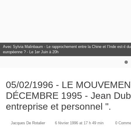
Avec Sylvia Malinbaum - Le rapprochement entre la Chine et l’Inde est-il dura
L'Europe à l'honneur au Club Citoyens.
européenne ? - Le 1er Juin à 20h
Avec François Bancilhon - L’intelligence Artificielle est-elle un danger pour
05/02/1996 - LE MOUVEMEN
DÉCEMBRE 1995 - Jean Dubois
entreprise et personnel ".
Jacques De Rotalier
6 février 1996 at 17 h 49 min
0 Comme