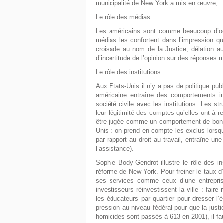
municipalité de New York a mis en œuvre,
Le rôle des médias
Les américains sont comme beaucoup d’occi
médias les confortent dans l’impression q
croisade au nom de la Justice, délation a
d’incertitude de l’opinion sur des réponses ma
Le rôle des institutions
Aux Etats-Unis il n’y a pas de politique pub
américaine entraîne des comportements indi
société civile avec les institutions. Les str
leur légitimité des comptes qu’elles ont à re
être jugée comme un comportement de bon cit
Unis : on prend en compte les exclus lorsqu’
par rapport au droit au travail, entraîne un
l’assistance).
Sophie Body-Gendrot illustre le rôle des ins
réforme de New York. Pour freiner le taux d
ses services comme ceux d’une entreprise
investisseurs réinvestissent la ville : faire
les éducateurs par quartier pour dresser l’é
pression au niveau fédéral pour que la justi
homicides sont passés à 613 en 2001), il faut