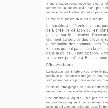
à une situation économique qui s’est améli
septembre, la société civile n’est pas prê
sensible de ses libertés, du fait en particul
Le rôle de la société civile sur la sécurité
La société, à différents niveaux, j
déjà citée, la délation qui est co
positive sur le sentiment d’insécur
vraiment au service des citoyens (p
participation des communautés (con
femmes qui ont participé à la sécur
dans la police…) participation » con
» bavures policières). Elle collabore
Débat avec la salle
La question des interférences entre le pub
positives au niveau des marges de manœuvr
sont jugées beaucoup moins évidentes, quand i
Quelques témoignages de la salle pour rappel
maison de justice, égalité de tous quelque so
Une question à laquelle il n’a pas été répo
reconnaître sa légitimité parce que les réf
policiers qui viennent présenter ce qu’ils fo