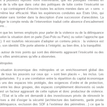
it à plusieurs reprises notre intervenante, que les politiques menées en
 de la ville que dans celui des politiques de lutte contre l’insécurité se
 » qui contraignent d’inscrire toutes les actions menées dans un » sens »
 même leur efficacité. Mais les expériences conduites aux Etats Unis, qui
 relater sans tomber dans la description d’une succession d’anecdotes. La
rédiger le compte rendu de l’intervention traduit cette absence d’encadrement
 sens…
n que les termes employés pour parler de la violence ou de la délinquance
lon la situation dont on parle (Sao-Polo ou Paris) ou selon l’approche que
e…). Il est toutefois nécessaire d’adopter un contenu précis : la violence est
son identité. Elle porte atteinte à l’intégrité, au bien être, à la tranquillité.
utour de trois points qui sont des éléments aggravant l’insécurité ou des
es villes américaines qu’elle a observées.
étropoles
 situation économique des métropoles et un enrichissement global des
t de tous les pouvoirs sur ceux qui » sont bien placés « , les inclus. Les
polarisées. Il y a une corrélation entre la répartition du capital économique
es uns des espaces très protégés, des exigences d’ordre et de protection,
te entre les deux groupes, des espaces complètement désinvestis où seule
n est un facteur aggravant de cette rupture et donc producteur de violence.
 l’Etat et la ville ont demandé à des investisseurs privés de réinvestir le
rises a été d’exiger la sécurité (architecture des batiments, garde privée
 délinquance, exclusion des SDF à l’extérieur des périmétres…) ce que la