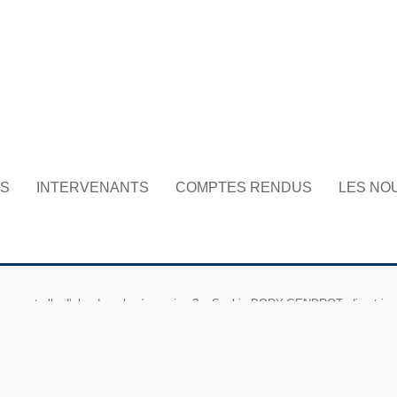
NS
INTERVENANTS
COMPTES RENDUS
LES NO
 passe t elle d’abord par la répression ? – Sophie BODY-GENDROT, directrice