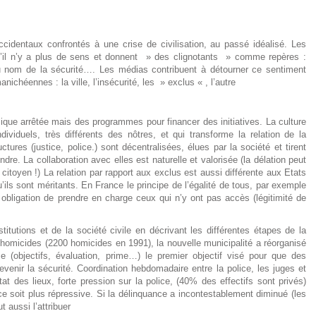
dentaux confrontés à une crise de civilisation, au passé idéalisé. Les
u’il n’y a plus de sens et donnent » des clignotants » comme repères :
u nom de la sécurité…. Les médias contribuent à détourner ce sentiment
nichéennes : la ville, l’insécurité, les » exclus « , l’autre
lique arrêtée mais des programmes pour financer des initiatives. La culture
viduels, très différents des nôtres, et qui transforme la relation de la
uctures (justice, police.) sont décentralisées, élues par la société et tirent
ndre. La collaboration avec elles est naturelle et valorisée (la délation peut
oyen !) La relation par rapport aux exclus est aussi différente aux Etats
ils sont méritants. En France le principe de l’égalité de tous, par exemple
e obligation de prendre en charge ceux qui n’y ont pas accès (légitimité de
titutions et de la société civile en décrivant les différentes étapes de la
’homicides (2200 homicides en 1991), la nouvelle municipalité a réorganisé
 (objectifs, évaluation, prime…) le premier objectif visé pour que des
 revenir la sécurité. Coordination hebdomadaire entre la police, les juges et
tat des lieux, forte pression sur la police, (40% des effectifs sont privés)
ce soit plus répressive. Si la délinquance a incontestablement diminué (les
 aussi l’attribuer