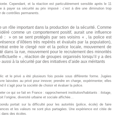
orée. Cependant, et la réaction est particulièrement sensible après le 11
te à payer sa sécurité au prix imposé : c’est à dire une diminution trop
ier de contrôles permanents.
oue un rôle important dans la production de la sécurité. Comme
nsidéré comme un comportement positif, aurait une influence
ité : » on se sent protégés par ses voisins « , la police est
résence d’ilôtiers très repérés et évalués par la population),
trat entre le clergé noir et la police locale, mouvement de
ité dans la rue, mouvement pour le recrutement des minorités
flictuelle « , réaction de groupes organisés lorsqu’il y a des
 aussi à la sécurité par des initiatives d’aide aux méritants
lic et le privé a été plusieurs fois posée sous différente forme. Jugées
e laissées au privé pour innover, prendre en charge, expérimenter, elles
l s’agit pour la société de choisir et évaluer la police.
er ce qui se fait en France : rapprochement institution/habitants : ilotage,
it l’origine, diversité urbaine et sociale affichée…
ndu portait sur la difficulté pour les autorités (police, école) de faire
érences et les valeurs ne sont plus partagées. Une expérience est citée de
nt dans des écoles.