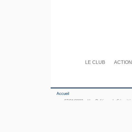
LE CLUB
ACTIO
Accueil
07/01/2002 – Une Politique de Sécurité
monde Anglophone