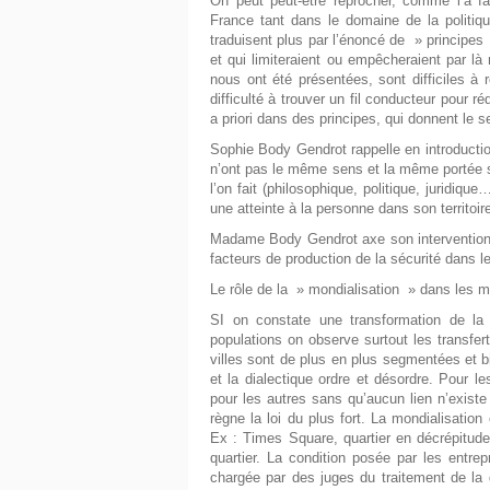
On peut peut-être reprocher, comme l’a fa
France tant dans le domaine de la politique
traduisent plus par l’énoncé de » principes
et qui limiteraient ou empêcheraient par là
nous ont été présentées, sont difficiles à
difficulté à trouver un fil conducteur pour 
a priori dans des principes, qui donnent le
Sophie Body Gendrot rappelle en introductio
n’ont pas le même sens et la même portée se
l’on fait (philosophique, politique, juridiqu
une atteinte à la personne dans son territoire, 
Madame Body Gendrot axe son intervention a
facteurs de production de la sécurité dans l
Le rôle de la » mondialisation » dans les m
SI on constate une transformation de la
populations on observe surtout les transfer
villes sont de plus en plus segmentées et bi
et la dialectique ordre et désordre. Pour l
pour les autres sans qu’aucun lien n’exis
règne la loi du plus fort. La mondialisatio
Ex : Times Square, quartier en décrépitude,
quartier. La condition posée par les entrep
chargée par des juges du traitement de la