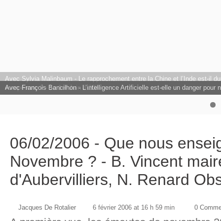
L'Europe à l'honneur au Club Citoyens.
Avec François Bancilhon - L’intelligence Artificielle est-elle un danger pour
06/02/2006 - Que nous enseig
Novembre ? - B. Vincent maire
d'Aubervilliers, N. Renard Ob
Jacques De Rotalier
6 février 2006 at 16 h 59 min
0 Comme